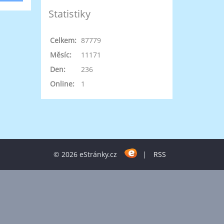
Statistiky
Celkem:
87779
Měsíc:
11171
Den:
236
Online:
1
© 2026 eStránky.cz
|
RSS