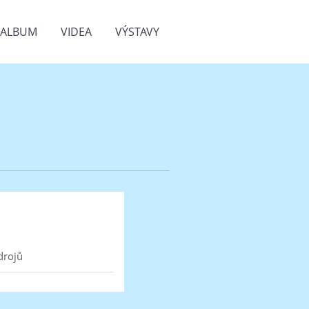
OALBUM
VIDEA
VÝSTAVY
drojů