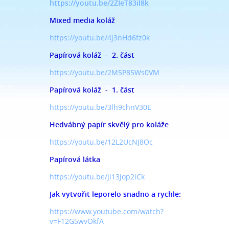
https://youtu.be/2ZIeT83il8k
Mixed media koláž
https://youtu.be/4j3nHd6fz0k
Papírová koláž - 2. část
https://youtu.be/2M5P85Ws0VM
Papírová koláž - 1. část
https://youtu.be/3lh9chnV30E
Hedvábný papír skvělý pro koláže
https://youtu.be/12L2UcNJ8Oc
Papírová látka
https://youtu.be/ji13Jop2iCk
Jak vytvořit leporelo snadno a rychle:
https://www.youtube.com/watch?
v=F12G5wvOkfA