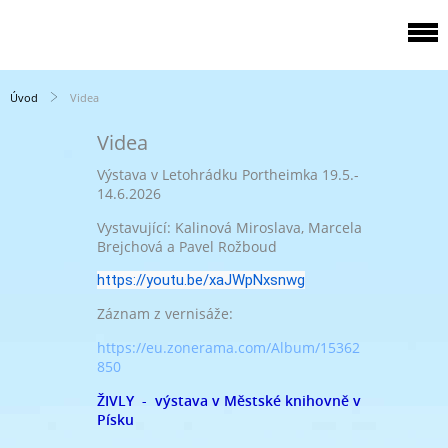
Úvod
Videa
Videa
Výstava v Letohrádku Portheimka 19.5.-
14.6.2026
Vystavující: Kalinová Miroslava, Marcela
Brejchová a Pavel Rožboud
https://youtu.be/xaJWpNxsnwg
Záznam z vernisáže:
https://eu.zonerama.com/Album/15362
850
ŽIVLY - výstava v Městské knihovně v
Písku