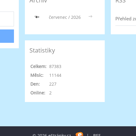
Archiv
RSS
<<
červenec / 2026
>>
Přehled z
Statistiky
Celkem:
87383
Měsíc:
11144
Den:
227
Online:
2
© 2026 eStránky.cz
|
RSS