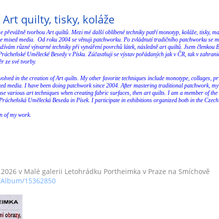
Art quilty, tisky, koláže
se převážně tvorbou Art quiltů. Mezi mé další oblíbené techniky patří monotyp, koláže, tisky, m
e mixed media. Od roku 2004 se věnuji patchworku. Po zvládnutí tradičního patchworku se m
žívám různé výtvarné techniky při vytváření povrchů látek, následně art quiltů. Jsem členko
rácheňské Umělecké Besedy v Písku. Zúčastňuji se výstav pořádaných jak v ČR, tak v zahranič
r ze své tvorby.
involved in the creation of Art quilts. My other favorite techniques include monotype, collages, 
xed media. I have been doing patchwork since 2004. After mastering traditional patchwork, my in
se various art techniques when creating fabric surfaces, then art quilts. I am a member of t
rácheňská Umělecká Beseda in Písek. I participate in exhibitions organized both in the Czech
on of my work.
.2026 v Malé galerii Letohrádku Portheimka v Praze na Smíchově
m/Album/15362850