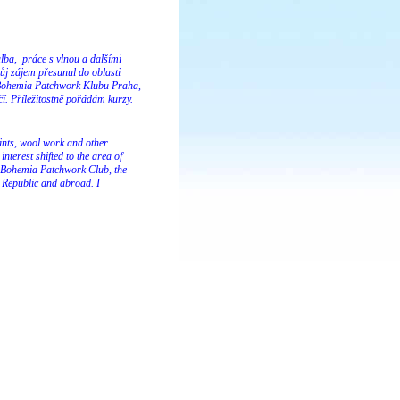
alba, práce s vlnou a dalšími
ůj zájem přesunul do oblasti
u Bohemia Patchwork Klubu Praha,
í. Příležitostně pořádám kurzy.
prints, wool work and other
terest shifted to the area of
he Bohemia Patchwork Club, the
 Republic and abroad. I