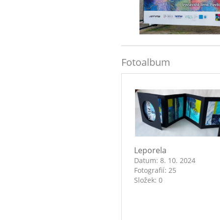
Fotoalbum
Leporela
Datum:
8. 10. 2024
Fotografií:
25
Složek:
0