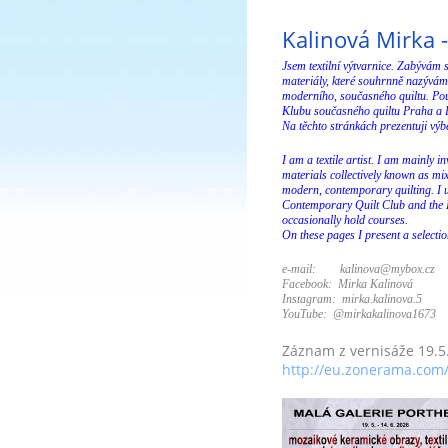
Kalinová Mirka - 
Jsem textilní výtvarnice. Zabývám 
materiály, které souhrnně nazývám
moderního, současného quiltu. Pou
Klubu současného quiltu Praha a P
Na těchto stránkách prezentuji výbě
I am a textile artist. I am mainly 
materials collectively known as mi
modern, contemporary quilting. I u
Contemporary Quilt Club and the P
occasionally hold courses.
On these pages I present a selecti
e-mail: kalinova@mybox.cz
Facebook: Mirka Kalinová
Instagram: mirka.kalinova.5
YouTube: @mirkakalinova1673
Záznam z vernisáže 19.5
http://eu.zonerama.co