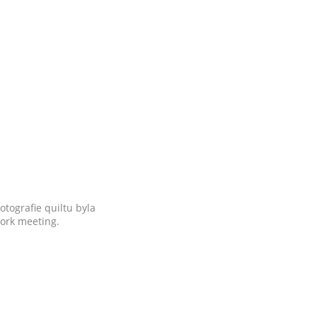
otografie quiltu byla
work meeting.