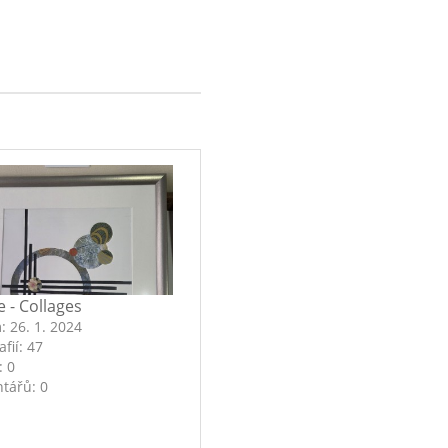
e - Collages
m:
26. 1. 2024
afií:
47
:
0
tářů:
0