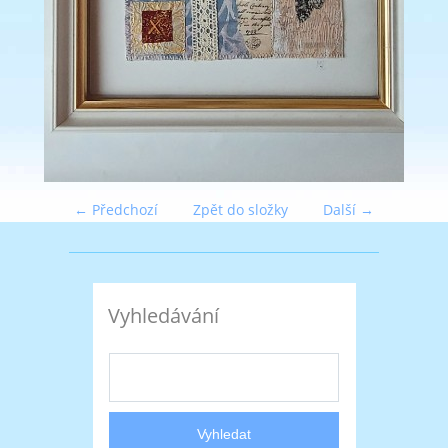
← Předchozí
Zpět do složky
Další →
Vyhledávání