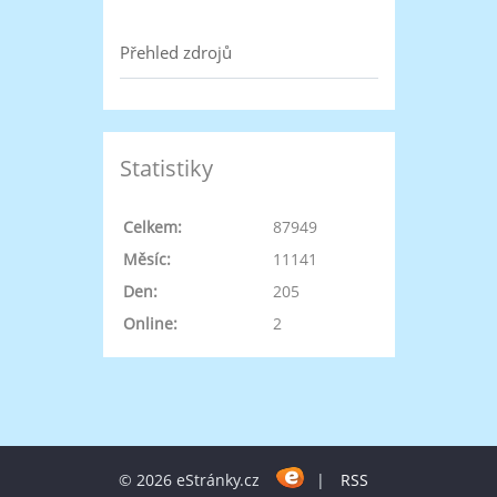
Přehled zdrojů
Statistiky
Celkem:
87949
Měsíc:
11141
Den:
205
Online:
2
© 2026 eStránky.cz
|
RSS