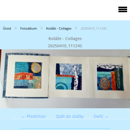
Úvod
Fotoalbum
Koláže - Collages
20250410_111245
Koláže - Collages
20250410_111245
← Předchozí
Zpět do složky
Další →