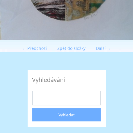
← Předchozí
Zpět do složky
Další →
Vyhledávání