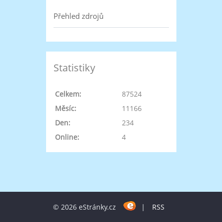
Přehled zdrojů
Statistiky
Celkem:
87524
Měsíc:
11166
Den:
234
Online:
4
© 2026 eStránky.cz
|
RSS