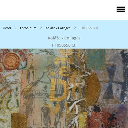
Úvod
Fotoalbum
Koláže - Collages
P1050550 (3)
Koláže - Collages
P1050550 (3)