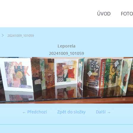
ÚVOD
FOT
20241009_101059
Leporela
20241009_101059
← Předchozí
Zpět do složky
Další →