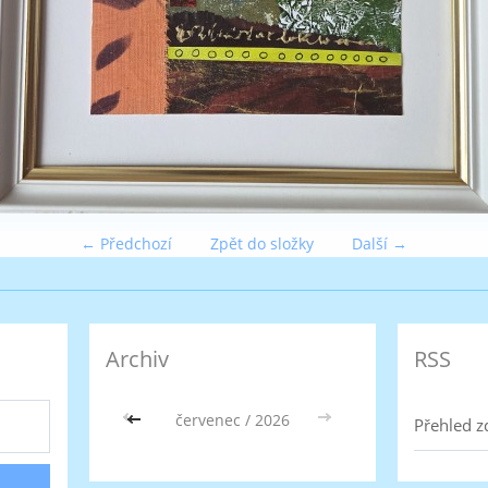
← Předchozí
Zpět do složky
Další →
Archiv
RSS
<<
červenec / 2026
>>
Přehled z