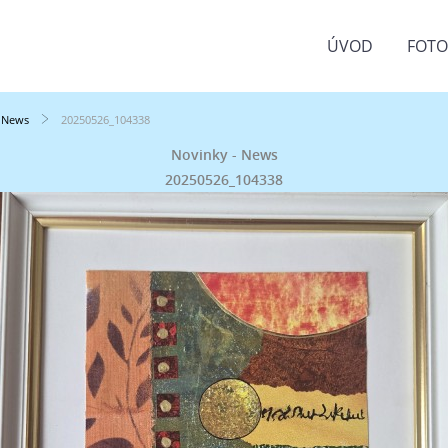
ÚVOD
FOT
- News
20250526_104338
Novinky - News
20250526_104338